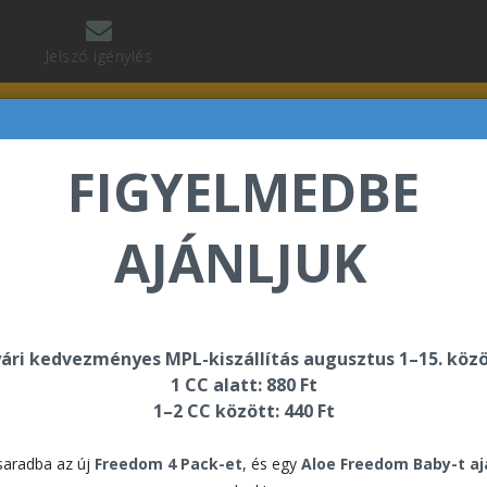
Jelszó igénylés
FIGYELMEDBE
AJÁNLJUK
vács Erika üdvözli Önt a Forever Living internetes áruh
ári kedvezményes MPL-kiszállítás augusztus 1–15. közö
1 CC alatt: 880 Ft
1–2 CC között: 440 Ft
T. kiegészítők
aradba az új
Freedom 4 Pack-et
, és egy
Aloe Freedom Baby-t a