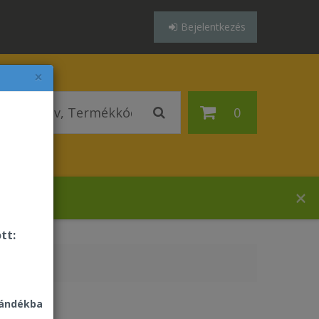
Bejelentkezés
×
0
ázában!
tt:
jándékba