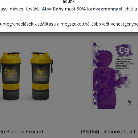
adunk!
Táblázat
ásul minden további
Aloe Baby
most
50% kedvezménnyel
lehet a 
Alapértelmezett
A megrendelések kiszállítása a megszokottnál több időt vehet igénybe
76)
Plant to Product
(PA164)
C9 munkafüzet