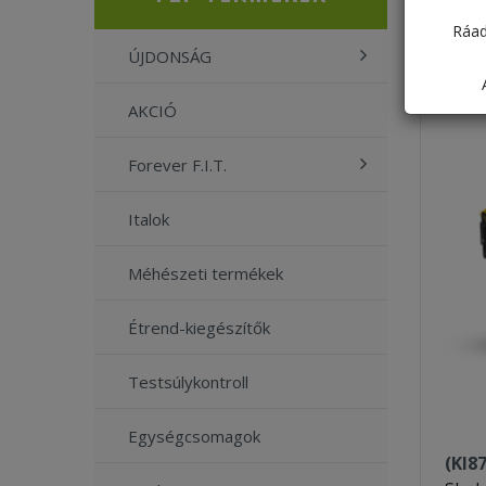
Ráad
ÚJDONSÁG
AKCIÓ
Forever F.I.T.
Italok
Méhészeti termékek
Étrend-kiegészítők
Testsúlykontroll
Egységcsomagok
(KI8