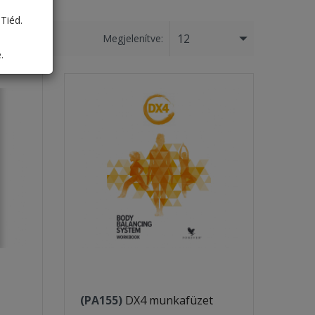
Tiéd.
12
Megjelenítve:
.
(PA155)
DX4 munkafüzet