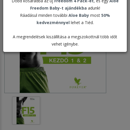
Dobd kosaradba az új
Freedom 4 Pack-et
, és egy
Aloe
Freedom Baby-t ajándékba
adunk!
Ráadásul minden további
Aloe Baby
most
50%
kedvezménnyel
lehet a Tiéd.
A megrendelések kiszállítása a megszokottnál több időt
vehet igénybe.