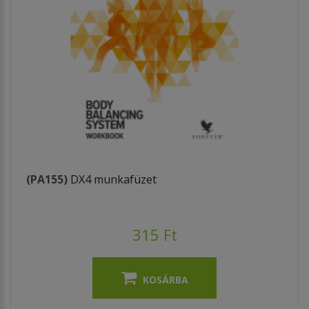
(PA155)
DX4 munkafüzet
315 Ft
KOSÁRBA