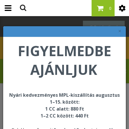
0
Bejelentkezés
×
FIGYELMEDBE
AJÁNLJUK
Kovács Erika üdvözli Önt a Forever Living
internetes áruházában!
Nyári kedvezményes MPL-kiszállítás augusztus
Forever F.I.T.
F.I.T. kiegészítők
1–15. között:
F15 katalógus Beginner (kezdő)
1 CC alatt: 880 Ft
1–2 CC között: 440 Ft