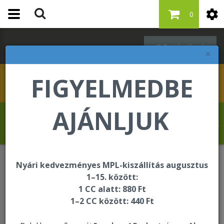
0
Bejelentkezés
×
FIGYELMEDBE
AJÁNLJUK
Kovács Erika üdvözli Önt a Forever Living
internetes áruházában!
Nyári kedvezményes MPL-kiszállítás augusztus
Oktatási és segédanyagok
Termékminták
1–15. között:
1 CC alatt: 880 Ft
1–2 CC között: 440 Ft
Termékminták