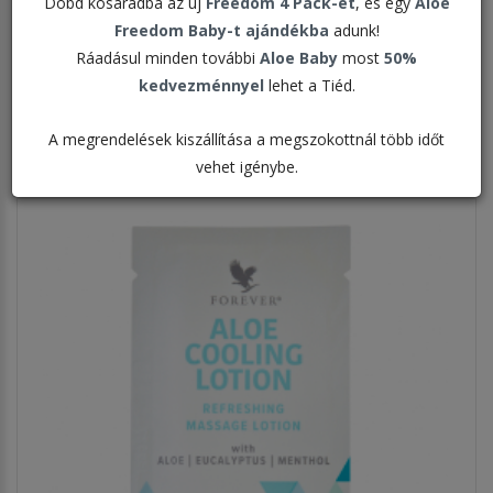
Dobd kosaradba az új
Freedom 4 Pack-et
, és egy
Aloe
Freedom Baby-t ajándékba
adunk!
Rendezés:
Ráadásul minden további
Aloe Baby
most
50%
kedvezménnyel
lehet a Tiéd.
Megjelenítve:
A megrendelések kiszállítása a megszokottnál több időt
vehet igénybe.