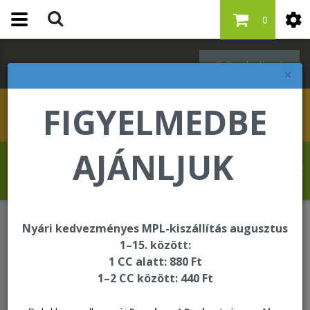
0
Bejelentkezés
×
FIGYELMEDBE
AJÁNLJUK
Kovács Erika üdvözli Önt a Forever Living
internetes áruházában!
Nyári kedvezményes MPL-kiszállítás augusztus
Oktatási és segédanyagok
Kiegészítők
1–15. között:
1 CC alatt: 880 Ft
1–2 CC között: 440 Ft
Kiegészítők