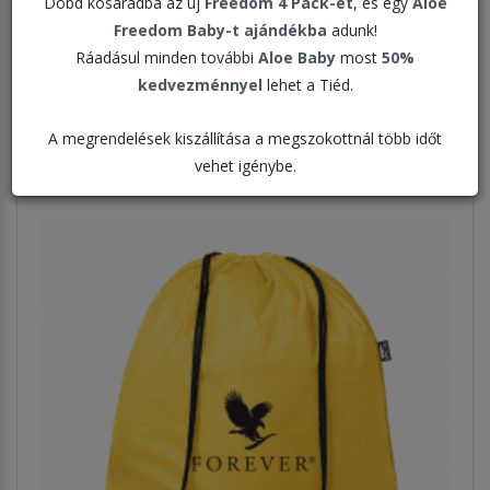
Dobd kosaradba az új
Freedom 4 Pack-et
, és egy
Aloe
Freedom Baby-t ajándékba
adunk!
Rendezés:
Ráadásul minden további
Aloe Baby
most
50%
kedvezménnyel
lehet a Tiéd.
Megjelenítve:
A megrendelések kiszállítása a megszokottnál több időt
vehet igénybe.