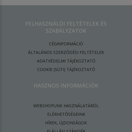
FELHASZNÁLÓI FELTÉTELEK ÉS
SZABÁLYZATOK
CÉGINFORMÁCIÓ
ÁLTALÁNOS SZERZŐDÉSI FELTÉTELEK
ADATVÉDELMI TÁJÉKOZTATÓ
​COOKIE (SÜTI) TÁJÉKOZTATÓ
HASZNOS INFORMÁCIÓK
WEBSHOPUNK HASZNÁLATÁRÓL
ELÉRHETŐSÉGEINK
HÍREK, ÚJDONSÁGOK
ELÁLLÁSI SZÁNDÉK