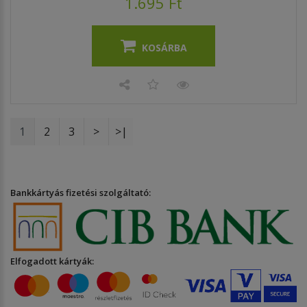
1.695 Ft
KOSÁRBA
1
2
3
>
>|
Bankkártyás fizetési szolgáltató:
Elfogadott kártyák: