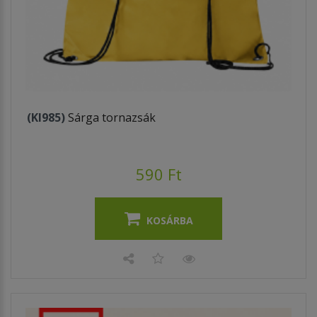
(KI985)
Sárga tornazsák
590 Ft
KOSÁRBA