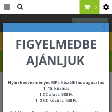
0
Bejelentkezés
×
FIGYELMEDBE
AJÁNLJUK
Kovács Erika üdvözli Önt a Forever Living
internetes áruházában!
Nyári kedvezményes MPL-kiszállítás augusztus
Étrend-kiegészítők
1–15. között:
1 CC alatt: 880 Ft
1–2 CC között: 440 Ft
Étrend-kiegészítők