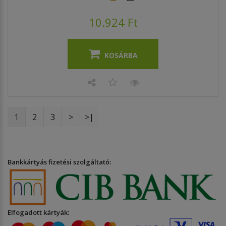
10.924 Ft
KOSÁRBA
1
2
3
>
>|
Bankkártyás fizetési szolgáltató:
Elfogadott kártyák: