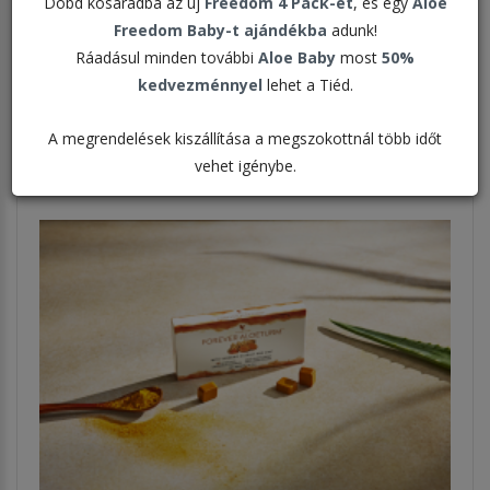
Dobd kosaradba az új
Freedom 4 Pack-et
, és egy
Aloe
Freedom Baby-t ajándékba
adunk!
Rendezés:
Ráadásul minden további
Aloe Baby
most
50%
kedvezménnyel
lehet a Tiéd.
Megjelenítve:
A megrendelések kiszállítása a megszokottnál több időt
vehet igénybe.