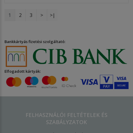
1
2
3
>
>|
Bankkártyás fizetési szolgáltató:
Elfogadott kártyák:
FELHASZNÁLÓI FELTÉTELEK ÉS
SZABÁLYZATOK