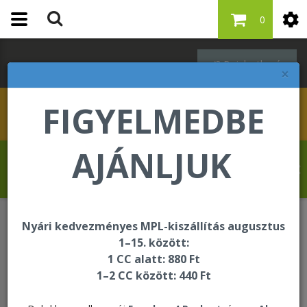
0
Bejelentkezés
×
FIGYELMEDBE
AJÁNLJUK
Kovács Erika üdvözli Önt a Forever Living
internetes áruházában!
Nyári kedvezményes MPL-kiszállítás augusztus
Egységcsomagok
1–15. között:
1 CC alatt: 880 Ft
1–2 CC között: 440 Ft
Egységcsomagok