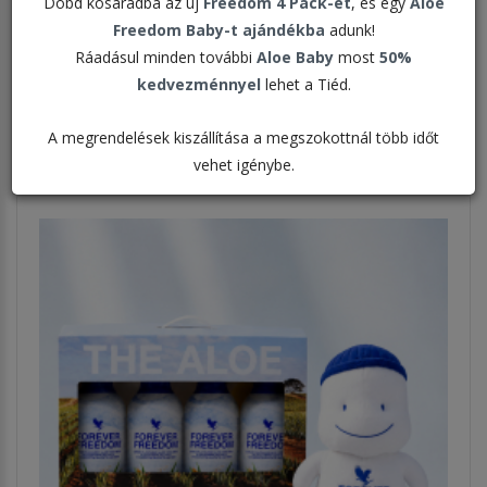
Dobd kosaradba az új
Freedom 4 Pack-et
, és egy
Aloe
Freedom Baby-t ajándékba
adunk!
Rendezés:
Ráadásul minden további
Aloe Baby
most
50%
kedvezménnyel
lehet a Tiéd.
Megjelenítve:
A megrendelések kiszállítása a megszokottnál több időt
vehet igénybe.