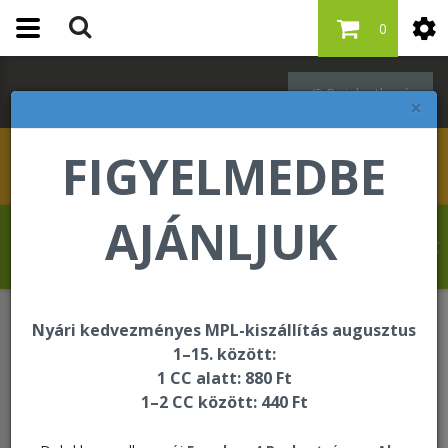
0
Bejelentkezés
×
FIGYELMEDBE
AJÁNLJUK
Kovács Erika üdvözli Önt a Forever Living
internetes áruházában!
Nyári kedvezményes MPL-kiszállítás augusztus
Bőrápolás - Targeted Skincare
1–15. között:
1 CC alatt: 880 Ft
1–2 CC között: 440 Ft
Bőrápolás - Targeted