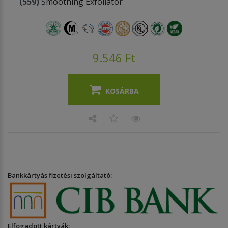
(559)
Smoothing Exfoliator
9.546 Ft
KOSÁRBA
Bankkártyás fizetési szolgáltató:
Elfogadott kártyák: