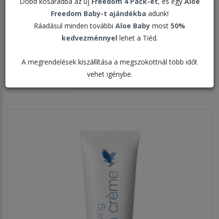
Skincare
Dobd kosaradba az új
Freedom 4 Pack-et
, és egy
Aloe
Freedom Baby-t ajándékba
adunk!
Ráadásul minden további
Aloe Baby
most
50%
kedvezménnyel
lehet a Tiéd.
Rendezés:
A megrendelések kiszállítása a megszokottnál több időt
vehet igénybe.
Megjelenítve: