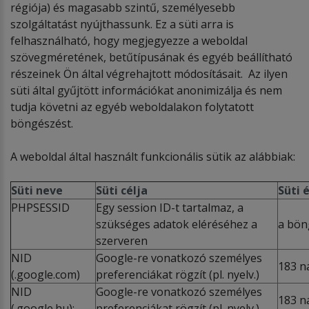
régiója) és magasabb szintű, személyesebb
szolgáltatást nyújthassunk. Ez a süti arra is
felhasználható, hogy megjegyezze a weboldal
szövegméretének, betűtípusának és egyéb beállítható
részeinek Ön által végrehajtott módosításait. Az ilyen
süti által gyűjtött információkat anonimizálja és nem
tudja követni az egyéb weboldalakon folytatott
böngészést.
A weboldal által használt funkcionális sütik az alábbiak:
Süti neve
Süti célja
Süti 
PHPSESSID
Egy session ID-t tartalmaz, a
szükséges adatok eléréséhez a
a bön
szerveren
NID
Google-re vonatkozó személyes
183 n
(.google.com)
preferenciákat rögzít (pl. nyelv.)
NID
Google-re vonatkozó személyes
183 n
(.google.hu):
preferenciákat rögzít (pl. nyelv.)