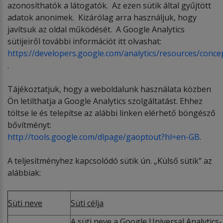
azonosíthatók a látogatók. Az ezen sütik által gyűjtött
adatok anonimek. Kizárólag arra használjuk, hogy
javítsuk az oldal működését. A Google Analytics
sütijeiről további információt itt olvashat:
https://developers.google.com/analytics/resources/conc
.
Tájékoztatjuk, hogy a weboldalunk használata közben
Ön letilthatja a Google Analytics szolgáltatást. Ehhez
töltse le és telepítse az alábbi linken elérhető böngésző
bővítményt:
http://tools.google.com/dlpage/gaoptout?hl=en-GB
.
A teljesítményhez kapcsolódó sütik ún. „Külső sütik” az
alábbiak:
Süti neve
Süti célja
A süti neve a Google Universal Analytics-