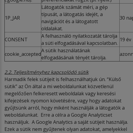
Látogatók számát méri, a gép
típusát, a látogatás idejét, a
1P_JAR
30 na
navigációt és a látogatott
oldalakat.
A felhasználó nyilatkozatát tárolja
CONSENT
19 év
a süti elfogadásával kapcsolatban.
A sütik használatának
cookie_accepted
azonna
elfogadásának tényét tárolja.
2.2. Teljesítményhez kapcsolódó sütik
Harmadik felek sütijeit is felhasználhatjuk ún. “Külső
sütik” az Ön által a mi weboldalunkat közvetlenül
megelőzően felkeresett weboldalak vagy keresési
kifejezések nyomon követésére, vagy hogy adatokat
gyűjtsünk arról, hogy miként használják a látogatók a
weboldalunkat. Erre a célra a Google Analyticset
használjuk. A Google Analytics a saját sütijeit használja.
Ezek a sütik nem gyűjtenek olyan adatokat, amelyekkel