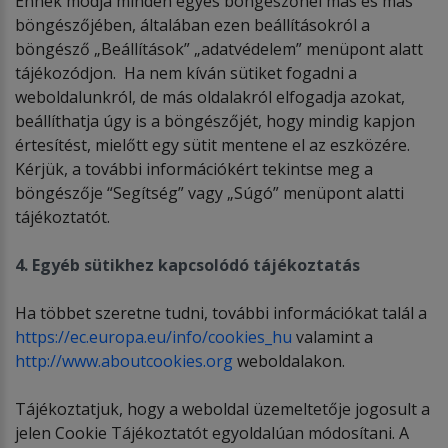
Ennek módja minden egyes böngészőnél más és más
böngészőjében, általában ezen beállításokról a
böngésző „Beállítások” „adatvédelem” menüpont alatt
tájékozódjon. Ha nem kíván sütiket fogadni a
weboldalunkról, de más oldalakról elfogadja azokat,
beállíthatja úgy is a böngészőjét, hogy mindig kapjon
értesítést, mielőtt egy sütit mentene el az eszközére.
Kérjük, a további információkért tekintse meg a
böngészője “Segítség” vagy „Súgó” menüpont alatti
tájékoztatót.
4. Egyéb sütikhez kapcsolódó tájékoztatás
Ha többet szeretne tudni, további információkat talál a
https://ec.europa.eu/info/cookies_hu
valamint a
http://www.aboutcookies.org
weboldalakon.
Tájékoztatjuk, hogy a weboldal üzemeltetője jogosult a
jelen Cookie Tájékoztatót egyoldalúan módosítani. A