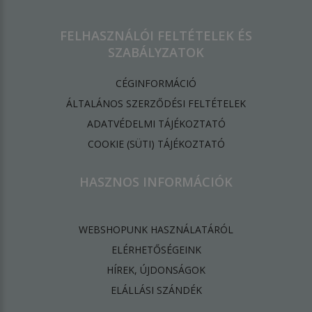
FELHASZNÁLÓI FELTÉTELEK ÉS
SZABÁLYZATOK
CÉGINFORMÁCIÓ
ÁLTALÁNOS SZERZŐDÉSI FELTÉTELEK
ADATVÉDELMI TÁJÉKOZTATÓ
​COOKIE (SÜTI) TÁJÉKOZTATÓ
HASZNOS INFORMÁCIÓK
WEBSHOPUNK HASZNÁLATÁRÓL
ELÉRHETŐSÉGEINK
HÍREK, ÚJDONSÁGOK
ELÁLLÁSI SZÁNDÉK