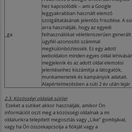
hez kapcsolódik – ami a Google
leggyakrabban használt elemző
szolgáltatásának jelentős frissítése. A süt
arra használják, hogy az egyedi
_ga
felhasználókat véletlenszerűen generált
ügyfél-
azonosító számmal
megkülönböztessék. Ez egy adott
weboldalon minden egyes oldal lehívásá
megjelenik és az adott oldal elemzési
jelentéseihez kiszámítja a látogatók,
munkamenetek és kampányok adatait.
Alapértelmezésben a süti 2 év után lejár
2.3. Közösségi oldalak sütijei
Ezeket a sütiket akkor használják, amikor Ön
információt oszt meg a közösségi oldalnak a mi
oldalunkra telepített megosztás vagy „Like” gombjával,
vagy ha Ön összekapcsolja a fiókját vagy a