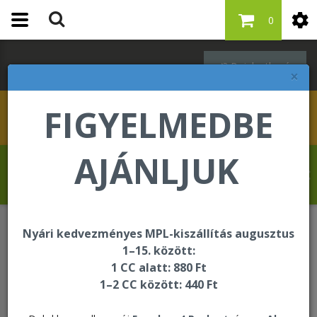
0
Bejelentkezés
×
FIGYELMEDBE
AJÁNLJUK
Kovács Erika üdvözli Önt a Forever Living
internetes áruházában!
Nyári kedvezményes MPL-kiszállítás augusztus
​Cookie (süti) Tájékoztató
1–15. között:
1 CC alatt: 880 Ft
1–2 CC között: 440 Ft
​Cookie (süti) Tájékoztató