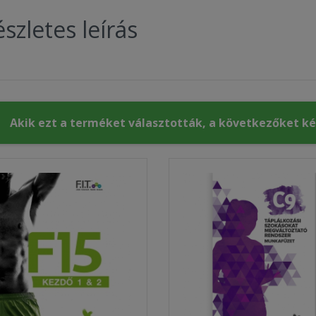
szletes leírás
Akik ezt a terméket választották, a következőket k