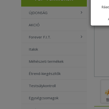
Ráad
ÚJDONSÁG
AKCIÓ
Forever F.I.T.
Italok
Méhészeti termékek
Étrend-kiegészítők
Testsúlykontroll
Egységcsomagok