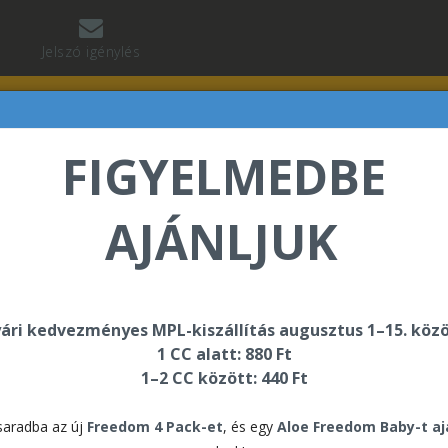
Jelszó igénylés
FIGYELMEDBE
AJÁNLJUK
vács Erika üdvözli Önt a Forever Living internetes áruh
ári kedvezményes MPL-kiszállítás augusztus 1–15. közö
1 CC alatt: 880 Ft
munkafüzet
1–2 CC között: 440 Ft
DX4
aradba az új
Freedom 4 Pack-et
, és egy
Aloe Freedom Baby-t a