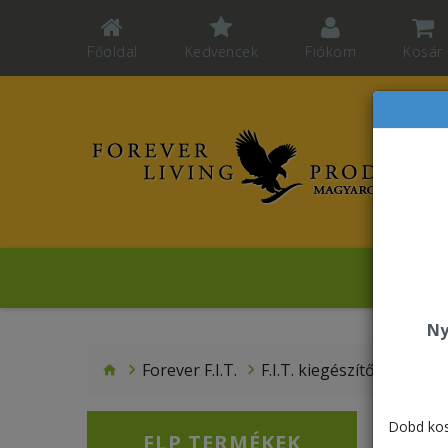
Főoldal
Kedvencek
Fiókom
Kosár
Ko
Ny
Forever F.I.T.
F.I.T. kiegészítők
DX4 
Dobd kos
FLP TERMÉKEK