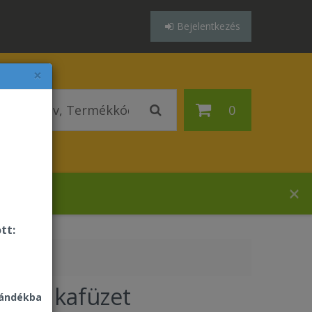
Bejelentkezés
×
0
ázában!
tt:
 munkafüzet
jándékba