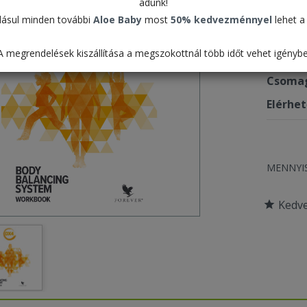
adunk!
315 
ásul minden további
Aloe Baby
most
50% kedvezménnyel
lehet a 
A megrendelések kiszállítása a megszokottnál több időt vehet igénybe
Termék
Csomag
Elérhe
MENNYI
Kedv