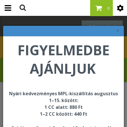
0
Bejelentkezés
×
FIGYELMEDBE
AJÁNLJUK
Kovács Erika üdvözli Önt a Forever Living
internetes áruházában!
Nyári kedvezményes MPL-kiszállítás augusztus
Testsúlykontroll
1–15. között:
1 CC alatt: 880 Ft
1–2 CC között: 440 Ft
Testsúlykontroll