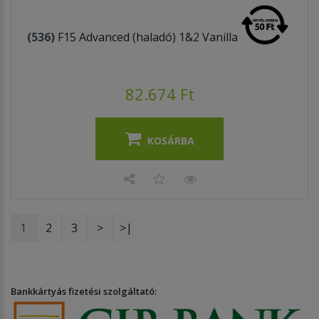
(536)
F15 Advanced (haladó) 1&2 Vanilla
82.674 Ft
KOSÁRBA
1
2
3
>
>|
Bankkártyás fizetési szolgáltató: