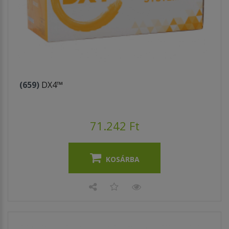
(659)
DX4™
71.242 Ft
KOSÁRBA