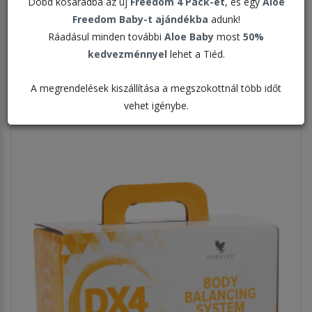
Dobd kosaradba az új
Freedom 4 Pack-et
, és egy
Aloe
Freedom Baby-t ajándékba
adunk!
Rendezés:
Ráadásul minden további
Aloe Baby
most
50%
kedvezménnyel
lehet a Tiéd.
Megjelenítve:
A megrendelések kiszállítása a megszokottnál több időt
vehet igénybe.