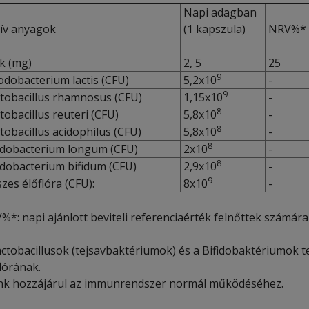
Napi adagban
ív anyagok
(1 kapszula)
NRV%*
k (mg)
2, 5
25
9
odobacterium lactis (CFU)
5,2x10
-
9
tobacillus rhamnosus (CFU)
1,15x10
-
8
tobacillus reuteri (CFU)
5,8x10
-
8
tobacillus acidophilus (CFU)
5,8x10
-
8
idobacterium longum (CFU)
2x10
-
8
idobacterium bifidum (CFU)
2,9x10
-
9
zes élőflóra (CFU):
8x10
-
%*: napi ajánlott beviteli referenciaérték felnőttek számára
actobacillusok (tejsavbaktériumok) és a Bifidobaktériumok 
lórának.
ink hozzájárul az immunrendszer normál működéséhez.