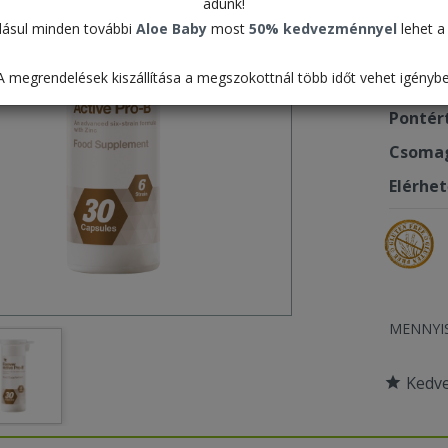
adunk!
19.2
ásul minden további
Aloe Baby
most
50% kedvezménnyel
lehet a 
A megrendelések kiszállítása a megszokottnál több időt vehet igénybe
Termék
Pontér
Csomag
Elérhe
MENNYI
Kedv