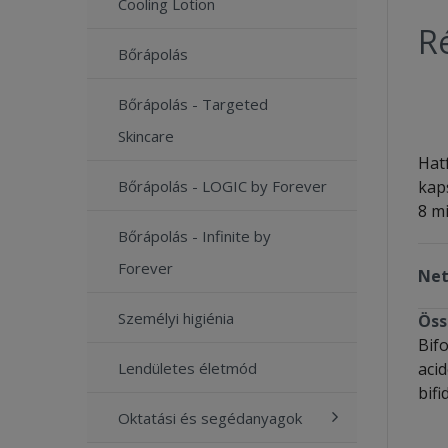
Cooling Lotion
Ré
Bőrápolás
Bőrápolás - Targeted
Skincare
Hatf
kap
Bőrápolás - LOGIC by Forever
8 mi
Bőrápolás - Infinite by
Forever
Net
Személyi higiénia
Öss
Bifo
aci
Lendületes életmód
bifi
Oktatási és segédanyagok