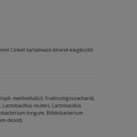
lamint Cinket tartalmazó étrend-kiegészítő
ropil–metilcellulóz), fruktooligoszacharid,
Lactobacillus reuteri, Lactobacillus
dobacterium longum, Bifidobacterium
um-dioxid)