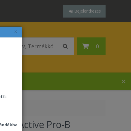
Bejelentkezés
×
0
ázában!
tt:
ever Active Pro-B
jándékba