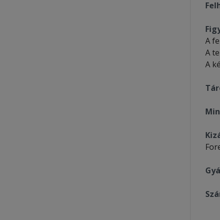
Fel
Fig
A f
A t
A k
Tár
Min
Kiz
For
Gyá
Szá