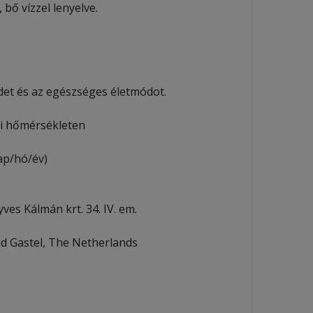
, bő vízzel lenyelve.
det és az egészséges életmódot.
tti hőmérsékleten
nap/hó/év)
es Kálmán krt. 34. IV. em.
Oud Gastel, The Netherlands