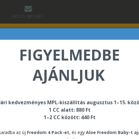
Jelszó igénylés
FIGYELMEDBE
AJÁNLJUK
vács Erika üdvözli Önt a Forever Living internetes áruh
ári kedvezményes MPL-kiszállítás augusztus 1–15. közö
1 CC alatt: 880 Ft
-B
1–2 CC között: 440 Ft
For
aradba az új
Freedom 4 Pack-et
, és egy
Aloe Freedom Baby-t a