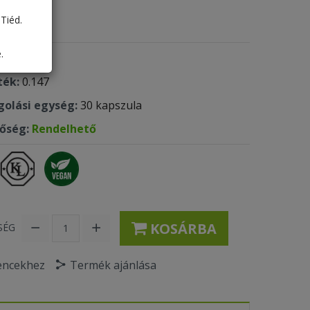
26 Ft
Tiéd.
.
 kód:
610
ték:
0.147
olási egység:
30 kapszula
tőség:
Rendelhető
KOSÁRBA
SÉG
encekhez
Termék ajánlása