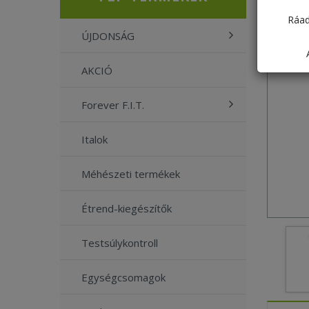
Ráad
ÚJDONSÁG
AKCIÓ
Forever F.I.T.
Italok
Méhészeti termékek
Étrend-kiegészítők
Testsúlykontroll
Egységcsomagok