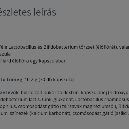
szletes leírás
éle Lactobacillus és Bifidobacterium törzset (élőflórát), va
szula.
lliárd élőflóra egy kapszulában.
tó tömeg
: 10,2 g (30 db kapszula)
zetevők
: hidrolizált kukorica dextrin, kapszulahéj (hidroxyp
dobacterium lactis, Cink-glükonát, Lactobacillus rhamnosus, 
dophilus, csomósodást gátló (zsírsavak magnéziumsói), Bifi
dum, színezék (kalcium karbonát), csomósodást gátló (szilíci