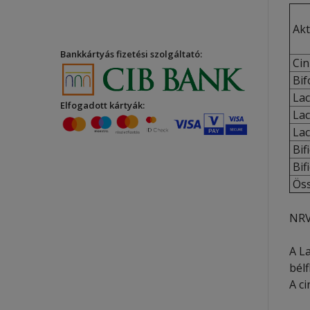
Akt
Bankkártyás fizetési szolgáltató:
Cin
Bif
Lac
Elfogadott kártyák:
Lac
Lac
Bif
Bif
Öss
NRV
A L
bélf
A c