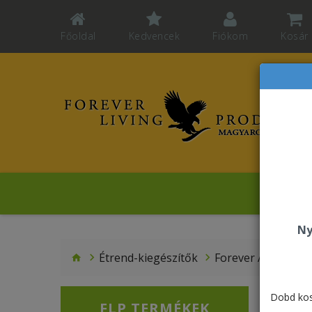
Főoldal
Kedvencek
Fiókom
Kosár
Ko
Ny
Étrend-kiegészítők
Forever Active Pro
Dobd kos
FLP TERMÉKEK