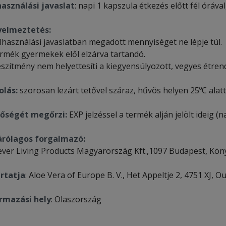
használási javaslat
: napi 1 kapszula étkezés előtt fél órával
yelmeztetés:
elhasználási javaslatban megadott mennyiséget ne lépje túl.
ermék gyermekek elől elzárva tartandó.
észítmény nem helyettesíti a kiegyensúlyozott, vegyes étren
olás:
szorosan lezárt tetővel száraz, hűvös helyen 25ºC ala
őségét megőrzi:
EXP jelzéssel a termék alján jelölt ideig (
árólagos forgalmazó:
ever Living Products Magyarország Kft.,1097 Budapest, Könyv
rtatja
: Aloe Vera of Europe B. V., Het Appeltje 2, 4751 XJ, 
rmazási hely
: Olaszország