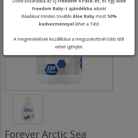
Dobd kosaradba az új
Freedom 4 Pack-et
, és egy
Aloe
Freedom Baby-t ajándékba
adunk!
Ráadásul minden további
Aloe Baby
most
50%
kedvezménnyel
lehet a Tiéd.
A megrendelések kiszállítása a megszokottnál több időt
vehet igénybe.
Forever Arctic Sea