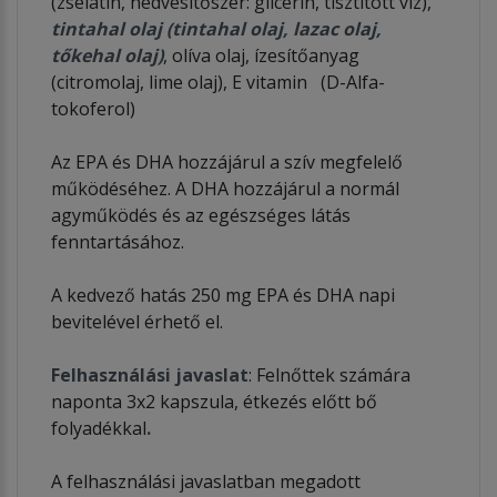
(zselatin, nedvesítőszer: glicerin, tisztított víz),
tintahal olaj (tintahal olaj, lazac olaj,
tőkehal olaj)
, olíva olaj, ízesítőanyag
(citromolaj, lime olaj), E vitamin (D-Alfa-
tokoferol)
Az EPA és DHA hozzájárul a szív megfelelő
működéséhez. A DHA hozzájárul a normál
agyműködés és az egészséges látás
fenntartásához.
A kedvező hatás 250 mg EPA és DHA napi
bevitelével érhető el.
Felhasználási javaslat
: Felnőttek számára
naponta 3x2 kapszula, étkezés előtt bő
folyadékkal
.
A felhasználási javaslatban megadott