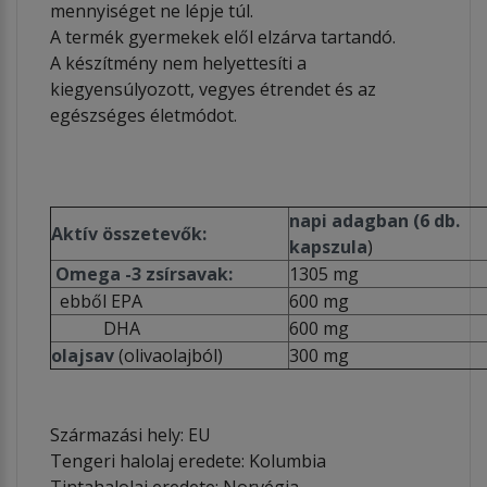
mennyiséget ne lépje túl.
A termék gyermekek elől elzárva tartandó.
A készítmény nem helyettesíti a
kiegyensúlyozott, vegyes étrendet és az
egészséges életmódot.
napi adagban (6 db.
Aktív összetevők:
kapszula
)
Omega -3 zsírsavak:
1305 mg
ebből EPA
600 mg
DHA
600 mg
olajsav
(olivaolajból)
300 mg
Származási hely: EU
Tengeri halolaj eredete: Kolumbia
Tintahalolaj eredete: Norvégia