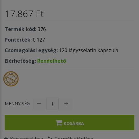
17.867 Ft
Termék kód:
376
Pontérték:
0.127
Csomagolási egység:
120 lágyzselatin kapszula
Elérhetőség:
Rendelhető
MENNYISÉG
KOSÁRBA
Kedvencekhez
Termék ajánlása