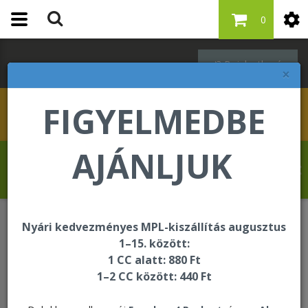
0
Bejelentkezés
×
FIGYELMEDBE
AJÁNLJUK
Kovács Erika üdvözli Önt a Forever Living
internetes áruházában!
Nyári kedvezményes MPL-kiszállítás augusztus
Étrend-kiegészítők
Forever Arctic Sea
1–15. között:
1 CC alatt: 880 Ft
1–2 CC között: 440 Ft