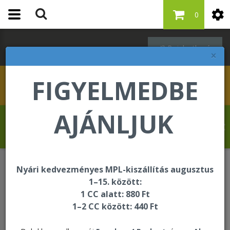
0
Bejelentkezés
×
FIGYELMEDBE
AJÁNLJUK
Kovács Erika üdvözli Önt a Forever Living
internetes áruházában!
Nyári kedvezményes MPL-kiszállítás augusztus
Egységcsomagok
1–15. között:
Start Your Journey Pak - Sport & Wellness
1 CC alatt: 880 Ft
1–2 CC között: 440 Ft