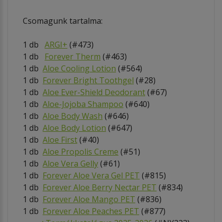
Csomagunk tartalma:
1 db
ARGI+
(#473)
1 db
Forever Therm
(#463)
1 db
Aloe Cooling Lotion
(#564)
1 db
Forever Bright Toothgel
(#28)
1 db
Aloe Ever-Shield Deodorant
(#67)
1 db
Aloe-Jojoba Shampoo
(#640)
1 db
Aloe Body Wash
(#646)
1 db
Aloe Body Lotion
(#647)
1 db
Aloe First
(#40)
1 db
Aloe Propolis Creme
(#51)
1 db
Aloe Vera Gelly
(#61)
1 db
Forever Aloe Vera Gel PET
(#815)
1 db
Forever Aloe Berry Nectar PET
(#834)
1 db
Forever Aloe Mango
PET
(#836)
1 db
Forever Aloe Peaches PET
(#877)