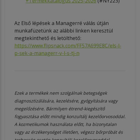
+
Termékkatalógus 2025-2026
(#NY223)
Az Első lépések a Managerré válás útján
munkafüzetünk az alábbi linken keresztül
megtekinthető és letölthető:
https://www.flipsnack.com/FF57A699E8C/els-l-
p-sek-a-managerr-v-l-s-tj-n
Ezek a termékek nem szolgálnak betegségek
diagnosztizálására, kezelésére, gyógyítására vagy
megelőzésére. Bármilyen étrend-kiegészítő
fogyasztása előtt mindig konzultálj kezelőorvosoddal.
A kozmetikumok használata előtt, ha bizonytalan
vagy az érzékenységet illetően, végezz bőrpróbát és
terhesség esetén konzultálj kezelőorvosoddal.