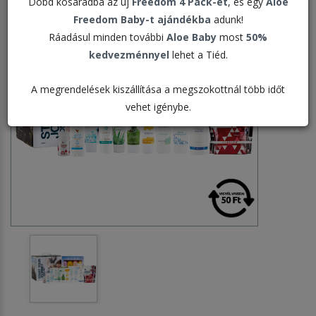
Dobd kosaradba az új
Freedom 4 Pack-et
, és egy
Aloe
Freedom Baby-t ajándékba
adunk!
Ráadásul minden további
Aloe Baby
most
50%
kedvezménnyel
lehet a Tiéd.
A megrendelések kiszállítása a megszokottnál több időt
vehet igénybe.