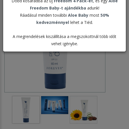
Dobd kosaradba az új
Freedom 4 Pack-et
, és egy
Aloe
Freedom Baby-t ajándékba
adunk!
Ráadásul minden további
Aloe Baby
most
50%
kedvezménnyel
lehet a Tiéd.
A megrendelések kiszállítása a megszokottnál több időt
vehet igénybe.