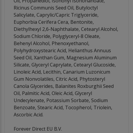
Oil, Propanediol, Isononyl Isononanoate,
Ricinus Communis Seed Oil, Butyloctyl
Salicylate, Caprylic/Capric Triglyceride,
Euphorbia Cerifera Cera, Bentonite,
Diethylhexyl 2,6-Naphthalate, Cetearyl Alcohol,
Sodium Chloride, Polyglyceryl-8 Oleate,
Behenyl Alcohol, Phenoxyethanol,
Polyhydroxystearic Acid, Helianthus Annuus
Seed Oil, Xanthan Gum, Magnesium Aluminum
Silicate, Glyceryl Caprylate, Cetearyl Glucoside,
Linoleic Acid, Lecithin, Canarium Luzonicum
Gum Nonvolatiles, Citric Acid, Phytosteryl
Canola Glycerides, Balanites Roxburghii Seed
Oil, Palmitic Acid, Oleic Acid, Glyceryl
Undecylenate, Potassium Sorbate, Sodium
Benzoate, Stearic Acid, Tocopherol, Triolein,
Ascorbic Acid.
Forever Direct EU B.V.