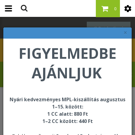
0
Bejelentkezés
×
FIGYELMEDBE
AJÁNLJUK
Kovács Erika üdvözli Önt a Forever Living
internetes áruházában!
Nyári kedvezményes MPL-kiszállítás augusztus
Bőrápolás - Targeted Skincare
1–15. között:
Protecting Day Lotion
1 CC alatt: 880 Ft
1–2 CC között: 440 Ft