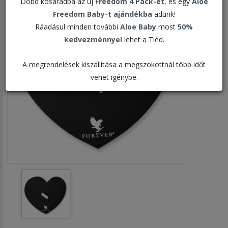
Dobd kosaradba az új
Freedom 4 Pack-et
, és egy
Aloe
Freedom Baby-t ajándékba
adunk!
Ráadásul minden további
Aloe Baby
most
50%
kedvezménnyel
lehet a Tiéd.
A megrendelések kiszállítása a megszokottnál több időt
vehet igénybe.