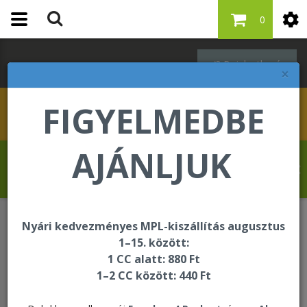
0
Bejelentkezés
×
FIGYELMEDBE
AJÁNLJUK
Kovács Erika üdvözli Önt a Forever Living
internetes áruházában!
Nyári kedvezményes MPL-kiszállítás augusztus
Oktatási és segédanyagok
Kiegészítők
1–15. között:
Hűtőmágnes szívecske
1 CC alatt: 880 Ft
1–2 CC között: 440 Ft