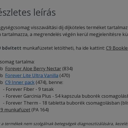
szletes leírás
gységcsomag visszaváltási díj díjköteles terméket tartalmaz, a
 tartalmazza, a megrendelés végén kerül megjelenítésre kül
9
bővített
munkafüzetet letöltheti, ha ide kattint:
C9 Bookle
somag tartalma:
db
Forever Aloe Berry Nectar
(834)
db
Forever Lite Ultra Vanilla
(470)
db
C9 Inner pack
(474), benne:
orever Fiber - 9 tasak
orever Garcinia Plus - 54 kapszula buborék csomagolásba
orever Therm - 18 tabletta buborék csomagolásban (blis
C9 munkafüzet
(PA 164)
 a termékek nem szolgálnak betegségek diagnosztizálására, kezelé