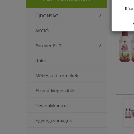
Ráad
ÚJDONSÁG
AKCIÓ
Forever F.I.T.
Italok
Méhészeti termékek
Étrend-kiegészítők
Testsúlykontroll
Egységcsomagok