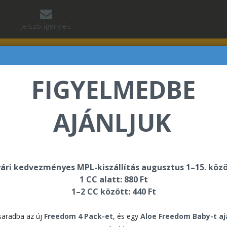
Jelszó igénylés
FIGYELMEDBE
AJÁNLJUK
vács Erika üdvözli Önt a Forever Living internetes áruh
ári kedvezményes MPL-kiszállítás augusztus 1–15. közö
1 CC alatt: 880 Ft
a Vanilla
1–2 CC között: 440 Ft
C9 A
aradba az új
Freedom 4 Pack-et
, és egy
Aloe Freedom Baby-t a