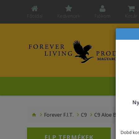
Főoldal
Kedvencek
Fiókom
Kosár
Ko
Ny
Forever F.I.T.
C9
C9 Aloe Berry - Ultr
Dobd kos
FLP TERMÉKEK