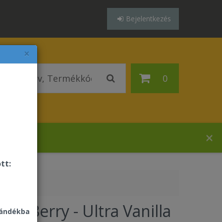
Bejelentkezés
×
0
ázában!
tt:
loe Berry - Ultra Vanilla
jándékba