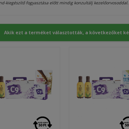
nd-kiegészítő fogyasztása előtt mindig konzultálj kezelőorvosoddal.
Akik ezt a terméket választották, a következőket k