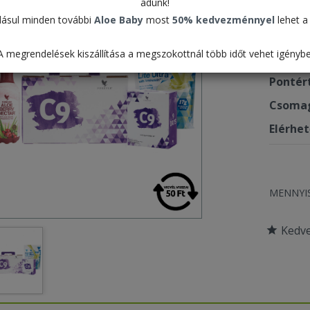
adunk!
63.7
ásul minden további
Aloe Baby
most
50% kedvezménnyel
lehet a 
A megrendelések kiszállítása a megszokottnál több időt vehet igénybe
Termék
Pontér
Csomag
Elérhe
MENNYI
Kedv