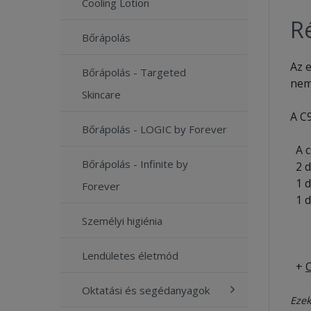
Cooling Lotion
Ré
Bőrápolás
Az e
Bőrápolás - Targeted
nem
Skincare
A C
Bőrápolás - LOGIC by Forever
A c
Bőrápolás - Infinite by
2 
1 
Forever
1 
- F
Személyi higiénia
- F
- F
Lendületes életmód
+
Oktatási és segédanyagok
Ezek