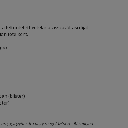
 feltüntetett vételár a visszaváltási díjat
ön tételként.
t >>
n (blister)
ter)
sére, gyógyítására vagy megelőzésére. Bármilyen