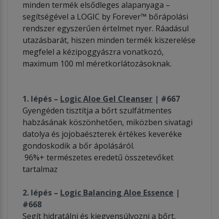
minden termék elsődleges alapanyaga –
segítségével a LOGIC by Forever™ bőrápolási
rendszer egyszerűen értelmet nyer. Ráadásul
utazásbarát, hiszen minden termék kiszerelése
megfelel a kézipoggyászra vonatkozó,
maximum 100 ml méretkorlátozásoknak.
1. lépés –
Logic Aloe Gel Cleanser
| #667
Gyengéden tisztítja a bőrt szulfátmentes
habzásának köszönhetően, miközben sivatagi
datolya és jojobaészterek értékes keveréke
gondoskodik a bőr ápolásáról.
96%+ természetes eredetű összetevőket
tartalmaz
2. lépés –
Logic Balancing Aloe Essence
|
#668
Segít hidratálni és kiegyensúlyozni a bőrt,