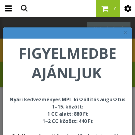
0
Bejelentkezés
×
FIGYELMEDBE
AJÁNLJUK
Kovács Erika üdvözli Önt a Forever Living
internetes áruházában!
Nyári kedvezményes MPL-kiszállítás augusztus
Bőrápolás - LOGIC by Forever
1–15. között:
Logic Skin Care Kit
1 CC alatt: 880 Ft
1–2 CC között: 440 Ft