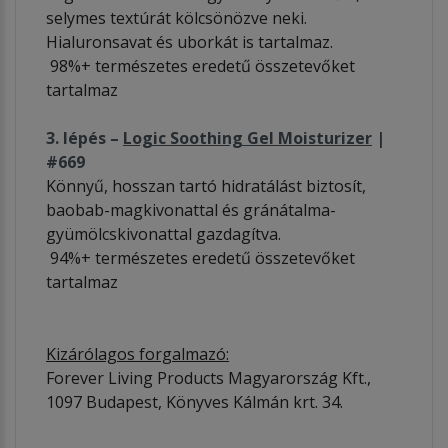
selymes textúrát kölcsönözve neki.
Hialuronsavat és uborkát is tartalmaz.
98%+ természetes eredetű összetevőket
tartalmaz
3. lépés –
Logic Soothing Gel Moisturizer
|
#669
Könnyű, hosszan tartó hidratálást biztosít,
baobab-magkivonattal és gránátalma-
gyümölcskivonattal gazdagítva.
94%+ természetes eredetű összetevőket
tartalmaz
Kizárólagos forgalmazó:
Forever Living Products Magyarország Kft.,
1097 Budapest, Könyves Kálmán krt. 34.