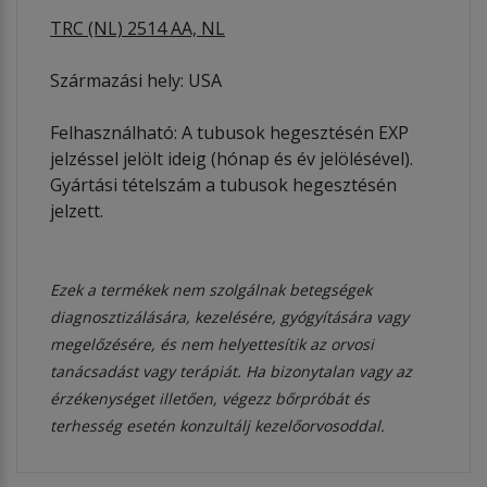
TRC (NL) 2514 AA, NL
Származási hely: USA
Felhasználható: A tubusok hegesztésén EXP
jelzéssel jelölt ideig (hónap és év jelölésével).
Gyártási tételszám a tubusok hegesztésén
jelzett.
Ezek a termékek nem szolgálnak betegségek
diagnosztizálására, kezelésére, gyógyítására vagy
megelőzésére, és nem helyettesítik az orvosi
tanácsadást vagy terápiát. Ha bizonytalan vagy az
érzékenységet illetően, végezz bőrpróbát és
terhesség esetén konzultálj kezelőorvosoddal.