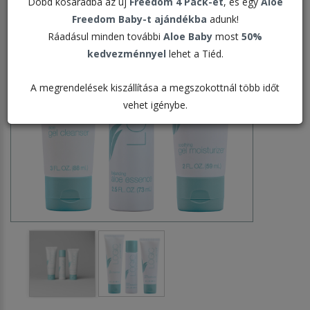
Dobd kosaradba az új
Freedom 4 Pack-et
, és egy
Aloe
Freedom Baby-t ajándékba
adunk!
Ráadásul minden további
Aloe Baby
most
50%
kedvezménnyel
lehet a Tiéd.
A megrendelések kiszállítása a megszokottnál több időt
vehet igénybe.