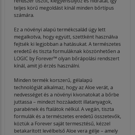
rendszer tisztít, kiegyensúlyoz és hidratál, így
teljes körű megoldást kínál minden bőrtípus
számára.
Ez a növényi alapú termékcsalád úgy lett
megalkotva, hogy együtt, szettként használva
fejtsék ki legjobban a hatásukat. A természetes
eredetű és tiszta formuláknak köszönhetően a
LOGIC by Forever™ olyan bőrápolási rendszert
kínál, amit jó érzés használni.
Minden termék korszerű, gélalapú
technológiát alkalmaz, hogy az Aloe verát, a
nedvességet és a növényi kivonatokat a bőrbe
juttassa – mindezt hozzáadott illatanyagok,
parabének és ftalátok nélkül. A vegán, tiszta
formulák és a természetes eredetű összetevők,
köztük a Forever saját termesztésű, kézzel
betakarított levélbelső Aloe vera gélje – amely