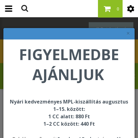
0
Bejelentkezés
×
FIGYELMEDBE
AJÁNLJUK
Kovács Erika üdvözli Önt a Forever Living
internetes áruházában!
Nyári kedvezményes MPL-kiszállítás augusztus
ÚJDONSÁG
Forever Alofa
1–15. között:
1 CC alatt: 880 Ft
1–2 CC között: 440 Ft