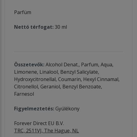
Parfüm
Nettó térfogat:
30 ml
Összetevők:
Alcohol Denat., Parfum, Aqua,
Limonene, Linalool, Benzyl Salicylate,
Hydroxycitronellal, Coumarin, Hexyl Cinnamal,
Citronellol, Geraniol, Benzyl Benzoate,
Farnesol
Figyelmeztetés:
Gyúlékony
Forever Direct EU B.V.
TRC, 2511VJ, The Hague, NL