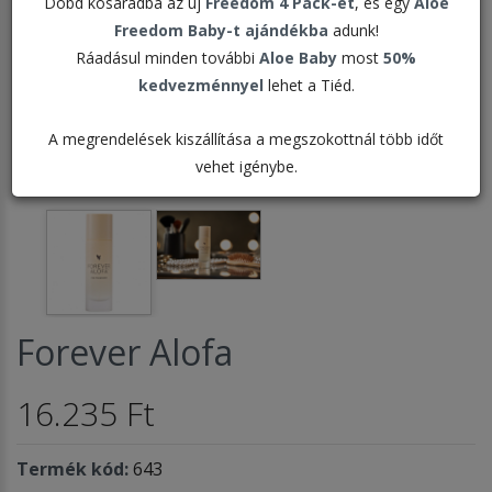
Dobd kosaradba az új
Freedom 4 Pack-et
, és egy
Aloe
Freedom Baby-t ajándékba
adunk!
Ráadásul minden további
Aloe Baby
most
50%
kedvezménnyel
lehet a Tiéd.
A megrendelések kiszállítása a megszokottnál több időt
vehet igénybe.
Forever Alofa
16.235 Ft
Termék kód:
643